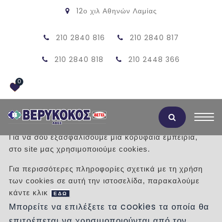
12ο χιλ Αθηνών Λαμίας
210 2840 816
210 2840 817
210 2840 818
210 2448 366
0
Αποδοχή Cookies
Για να σου εξασφαλίσουμε μια κορυφαία εμπειρία,
στο site μας χρησιμοποιούμε cookies.
ΕΠΙΠΛΟ ΜΠΑΝΙΟ LIKNO IV
Για περισσότερες πληροφορίες σχετικά με τη χρήση
ΣΑΒΒΟΠΟΥΛΟΣ
των cookies σε αυτή την ιστοσελίδα, παρακαλούμε
κάντε κλικ
ΕΔΩ
/
Προϊόντα
/
ΕΙΔΗ ΥΓΙΕΙΝΗΣ
Μπορείτε να επιλέξετε τα cookies τα οποία θα
ΕΠΙΠΛΑ ΜΠΑΝΙΟΥ
επιτρέπεται να χρησιμοποιούνται από τον